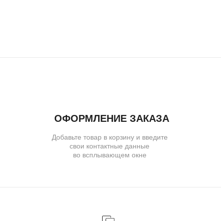
ДОСТАВКА
Организуем презентацию и доставим
украшения в любой город собственной
курьерской службой
ГАРАНТИИ
Предоставляем бессрочную гарантию
на высокохудожественные изделия
и комплексное сервисное обслуживание