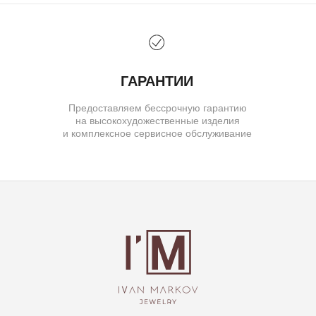
ГАРАНТИИ
ВОЗВРАТ
( о нас )
ОБ УКРАШЕНИЯХ
О БРЕНДЕ
О КОМАНДЕ
ПОЛИТИКА КОНФИДЕНЦИАЛЬНОСТИ
ПОЛЬЗОВАТЕЛЬСКОЕ СОГЛАШЕНИЕ
ДОГОВОР ОФЕРТЫ
© IVAN MARKOV JEWELRY. Все права защищены.
ИП Маркова Надежда Викторовна
ОГРН: 309617124300034
Создание сайта:
BrandLab