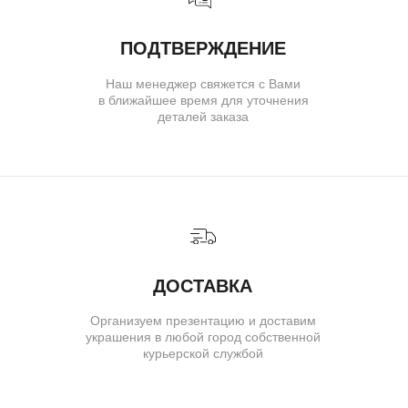
Ювелирное ателье и бутик эксклюзивных
ювелирных украшений
IVANMARKOV.JEWELRY@YANDEX.RU
+7 (985) 638 80 88
( бутик и ателье )
МОСКВА,УЛ. ПЕТРОВКА, 11,
ОТЕЛЬ «САФМАР АВРОРА
ЛЮКС»
TELEGRAM
E-MAIL
/
( для клиентов )
КАТАЛОГ
ИНДИВИДУАЛЬНЫЙ ЗАКАЗ
КАК ОФОРМИТЬ ЗАКАЗ
ОПЛАТА И ДОСТАВКА