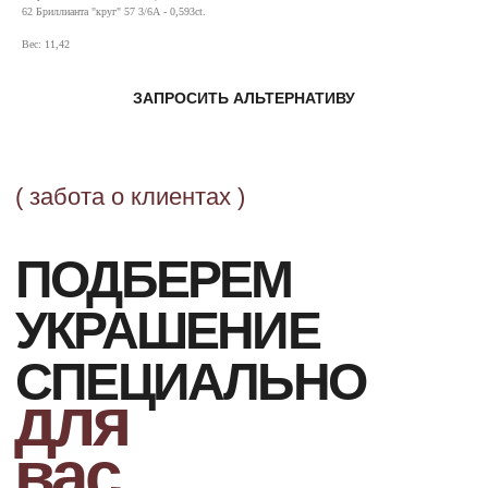
для
62 Бриллианта "круг" 57 3/6А - 0,593ct.
вас
Вес: 11,42
Заполните форму, и мы свяжемся с Вами,
ЗАПРОСИТЬ АЛЬТЕРНАТИВУ
чтобы назначить онлайн или офлайн встречу.
Поможем с подбором украшения из коллекции или
обсудим детали изготовления эксклюзивного
ювелирного изделия.
ОСТАВИТЬ ЗАЯВКУ