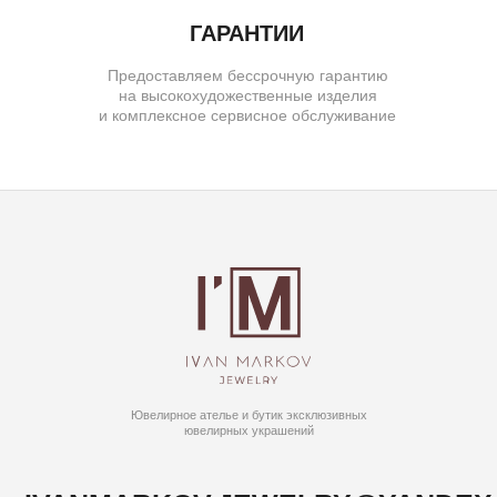
( о нас )
ОБ УКРАШЕНИЯХ
О БРЕНДЕ
О КОМАНДЕ
ПОЛИТИКА КОНФИДЕНЦИАЛЬНОСТИ
ПОЛЬЗОВАТЕЛЬСКОЕ СОГЛАШЕНИЕ
ДОГОВОР ОФЕРТЫ
© IVAN MARKOV JEWELRY. Все права защищены.
ИП Маркова Надежда Викторовна
ОГРН: 309617124300034
Создание сайта:
BrandLab