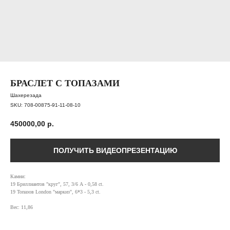
БРАСЛЕТ С ТОПАЗАМИ
Шахерезада
SKU:
708-00875-91-11-08-10
450000,00
р.
( забота о клиентах )
ПОЛУЧИТЬ ВИДЕОПРЕЗЕНТАЦИЮ
ПОДБЕРЕМ
УКРАШЕНИЕ
Камни:
19 Бриллиантов "круг", 57, 3/6 А - 0,58 ct.
СПЕЦИАЛЬНО
19 Топазов London "маркиз", 6*3 - 5,3 ct.
для
Вес: 11,86
вас