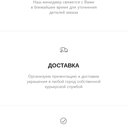
IVANMARKOV.JEWELRY@YANDEX.RU
+7 (985) 638 80 88
( бутик и ателье )
МОСКВА,УЛ. ПЕТРОВКА, 11,
ОТЕЛЬ «САФМАР АВРОРА
ЛЮКС»
TELEGRAM
E-MAIL
/
( для клиентов )
КАТАЛОГ
ИНДИВИДУАЛЬНЫЙ ЗАКАЗ
КАК ОФОРМИТЬ ЗАКАЗ
ОПЛАТА И ДОСТАВКА
ГАРАНТИИ
ВОЗВРАТ