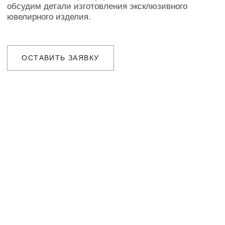
ОФОРМЛЕНИЕ ЗАКАЗА
Добавьте товар в корзину и введите
свои контактные данные
во всплывающем окне
ПОДТВЕРЖДЕНИЕ
Наш менеджер свяжется с Вами
в ближайшее время для уточнения
деталей заказа
ДОСТАВКА
Организуем презентацию и доставим