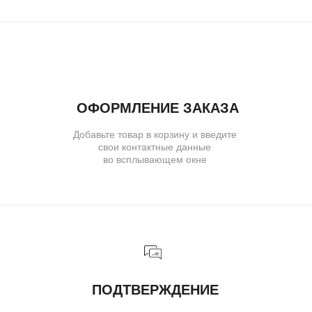
украшения в любой город собственной
курьерской службой
ГАРАНТИИ
Предоставляем бессрочную гарантию
на высокохудожественные изделия
и комплексное сервисное обслуживание
Ювелирное ателье и бутик эксклюзивных
ювелирных украшений