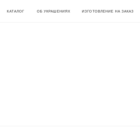
КАТАЛОГ
ОБ УКРАШЕНИЯХ
ИЗГОТОВЛЕНИЕ НА ЗАКАЗ
( забота о клиентах )