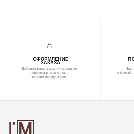
ОФОРМЛЕНИЕ
ПОДТВЕ
ЗАКАЗА
Добавьте товар в корзину и введите
Наш менеджер 
свои контактные данные
в ближайшее время д
во всплывающем окне
за