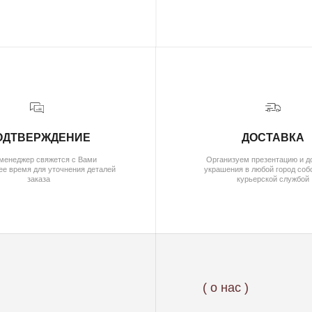
РЖДЕНИЕ
ДОСТАВКА
свяжется с Вами
Организуем презентацию и доставим
ля уточнения деталей
украшения в любой город собственной
каза
курьерской службой
( о нас )
ОБ УКРАШЕНИЯХ
О БРЕНДЕ
О КОМАНДЕ