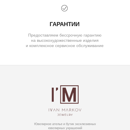
© IVAN MARKOV JEWELRY. Все права защищены.
ИП Маркова Надежда Викторовна
ОГРН: 309617124300034
Создание сайта:
BrandLab