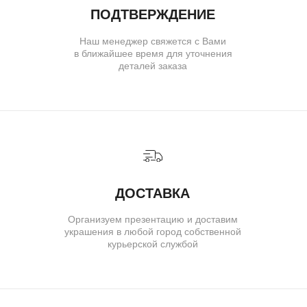
( для клиентов )
КАТАЛОГ
ИНДИВИДУАЛЬНЫЙ ЗАКАЗ
КАК ОФОРМИТЬ ЗАКАЗ
ОПЛАТА И ДОСТАВКА
ГАРАНТИИ
ВОЗВРАТ
( о нас )
ОБ УКРАШЕНИЯХ
О БРЕНДЕ
О КОМАНДЕ
ПОЛИТИКА КОНФИДЕНЦИАЛЬНОСТИ
ПОЛЬЗОВАТЕЛЬСКОЕ СОГЛАШЕНИЕ
ДОГОВОР ОФЕРТЫ