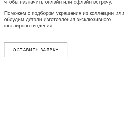
ПОДТВЕРЖДЕНИЕ
Наш менеджер свяжется с Вами
в ближайшее время для уточнения
деталей заказа
ДОСТАВКА
Организуем презентацию и доставим
украшения в любой город собственной
курьерской службой
ГАРАНТИИ
Предоставляем бессрочную гарантию
на высокохудожественные изделия
и комплексное сервисное обслуживание