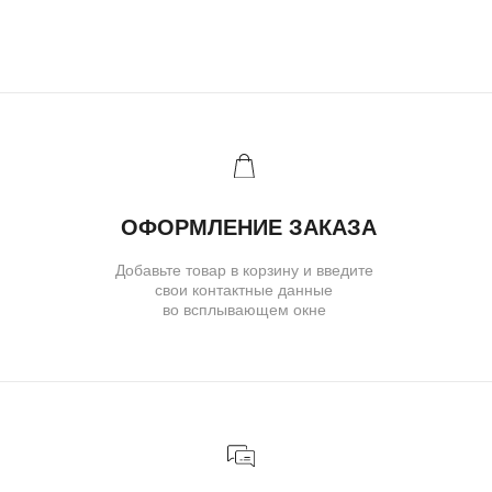
Ювелирное ателье и бутик эксклюзивных
ювелирных украшений
IVANMARKOV.JEWELRY@YANDEX.RU
+7 (985) 638 80 88
( бутик и ателье )
МОСКВА,УЛ. ПЕТРОВКА, 11,
ОТЕЛЬ «САФМАР АВРОРА
ЛЮКС»
TELEGRAM
E-MAIL
/