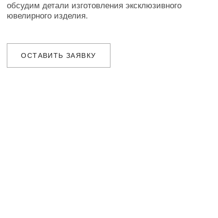
Наш менеджер свяжется с Вами
в ближайшее время для уточнения
деталей заказа
ДОСТАВКА
Организуем презентацию и доставим
украшения в любой город собственной
курьерской службой
ГАРАНТИИ
Предоставляем бессрочную гарантию
на высокохудожественные изделия
и комплексное сервисное обслуживание