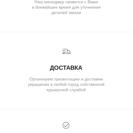
( для клиентов )
КАТАЛОГ
ИНДИВИДУАЛЬНЫЙ ЗАКАЗ
КАК ОФОРМИТЬ ЗАКАЗ
ОПЛАТА И ДОСТАВКА
ГАРАНТИИ
ВОЗВРАТ
( о нас )
ОБ УКРАШЕНИЯХ
О БРЕНДЕ
О КОМАНДЕ
ПОЛИТИКА КОНФИДЕНЦИАЛЬНОСТИ
ПОЛЬЗОВАТЕЛЬСКОЕ СОГЛАШЕНИЕ
ДОГОВОР ОФЕРТЫ