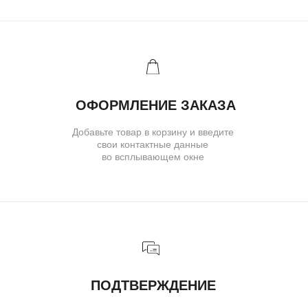
Ювелирное ателье и бутик эксклюзивных
ювелирных украшений
IVANMARKOV.JEWELRY@YANDEX.RU
+7 (985) 638 80 88
( бутик и ателье )
МОСКВА,УЛ. ПЕТРОВКА, 11,
ОТЕЛЬ «САФМАР АВРОРА
ЛЮКС»
TELEGRAM
E-MAIL
/