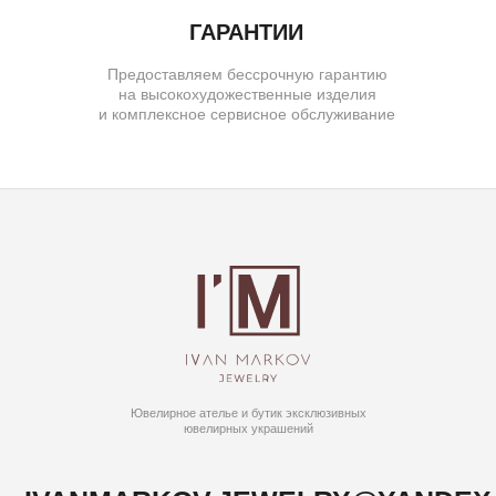
© IVAN MARKOV JEWELRY. Все права защищены.
ИП Маркова Надежда Викторовна
ОГРН: 309617124300034
Создание сайта:
BrandLab