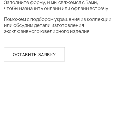
украшения в любой город собственной
курьерской службой
ГАРАНТИИ
Предоставляем бессрочную гарантию
на высокохудожественные изделия
и комплексное сервисное обслуживание
Ювелирное ателье и бутик эксклюзивных
ювелирных украшений
IVANMARKOV.JEWELRY@YANDEX.RU