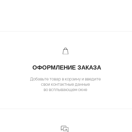
+7 (985) 638 80 88
( бутик и ателье )
МОСКВА,УЛ. ПЕТРОВКА, 11,
ОТЕЛЬ «САФМАР АВРОРА ЛЮКС»
TELEGRAM /
E-MAIL
( для клиентов )
КАТАЛОГ
ИНДИВИДУАЛЬНЫЙ ЗАКАЗ
КАК ОФОРМИТЬ ЗАКАЗ
ОПЛАТА И ДОСТАВКА
ГАРАНТИИ
ВОЗВРАТ