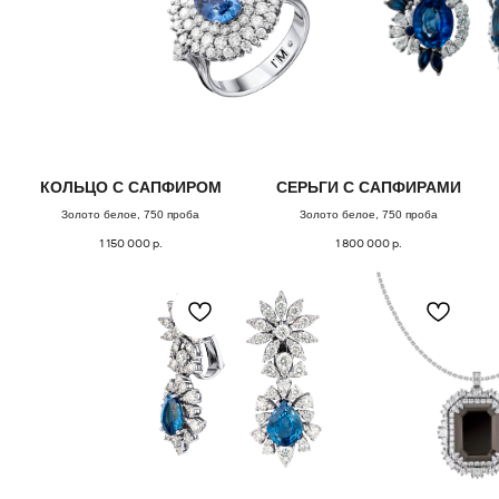
Заполните форму, и мы свяжемся с Вами,
чтобы назначить онлайн или офлайн встречу.
Поможем с подбором украшения из коллекции
или обсудим детали изготовления
эксклюзивного ювелирного изделия.
ОСТАВИТЬ ЗАЯВКУ
КОЛЬЦО С САПФИРОМ
СЕРЬГИ С САПФИРАМИ
Золото белое, 750 проба
Золото белое, 750 проба
1 150 000
р.
1 800 000
р.