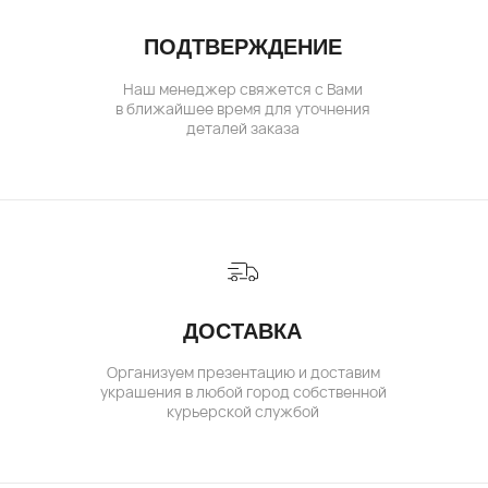
( о нас )
ОБ УКРАШЕНИЯХ
О БРЕНДЕ
О КОМАНДЕ
ПОЛИТИКА КОНФИДЕНЦИАЛЬНОСТИ
ПОЛЬЗОВАТЕЛЬСКОЕ СОГЛАШЕНИЕ
ДОГОВОР ОФЕРТЫ
© IVAN MARKOV JEWELRY. Все права защищены.
ИП Маркова Надежда Викторовна
ОГРН: 309617124300034
Создание сайта:
BrandLab