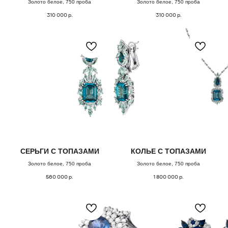
Золото белое, 750 проба
Золото белое, 750 проба
310 000
р.
310 000
р.
( забота о клиентах )
ПОДБЕРЕМ
СЕРЬГИ С ТОПАЗАМИ
КОЛЬЕ С ТОПАЗАМИ
Золото белое, 750 проба
Золото белое, 750 проба
УКРАШЕНИЕ
560 000
р.
1 800 000
р.
СПЕЦИАЛЬНО
для вас