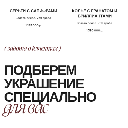
ОФОРМЛЕНИЕ ЗАКАЗА
СЕРЬГИ С САПИФРАМИ
КОЛЬЕ С ГРАНАТОМ И
БРИЛЛИАНТАМИ
Добавьте товар в корзину и введите
Золото белое, 750 проба
свои контактные данные
Золото белое, 750 проба
1 195 000
р.
во всплывающем окне
1 350 000
р.
ПОДТВЕРЖДЕНИЕ
Наш менеджер свяжется с Вами
в ближайшее время для уточнения
деталей заказа
ДОСТАВКА
Организуем презентацию и доставим