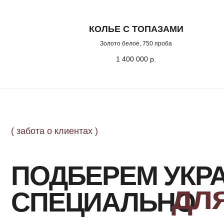
КОЛЬЕ С ТОПАЗАМИ
Золото белое, 750 проба
( забота о клиентах )
1 400 000
р.
ПОДБЕРЕМ УКРА
для 
СПЕЦИАЛЬНО
Заполните форму, и мы свяжемся с Вами, чтобы
назначить онлайн или офлайн встречу.
Поможем с подбором украшения из коллекции или
обсудим детали изготовления эксклюзивного
ювелирного изделия.
ОСТАВИТЬ ЗАЯВКУ