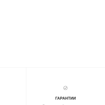
ГАРАНТИИ
Предоставляем бессрочную гарантию
на высокохудожественные изделия
и комплексное сервисное обслуживание
( документы)
ПОЛИТИКА КОНФИДЕНЦИАЛЬНОСТИ
ПОЛЬЗОВАТЕЛЬСКОЕ СОГЛАШЕНИЕ