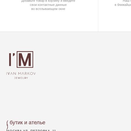
( бутик и ателье
)
МОСКВА,УЛ. ПЕТРОВКА, 11,
ОТЕЛЬ «САФМАР АВРОРА ЛЮКС»
TELEGRAM /
E-MAIL