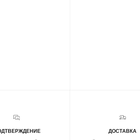
РЖДЕНИЕ
ДОСТАВКА
свяжется с Вами
Организуем презентацию и доставим
ля уточнения деталей
украшения в любой город собственной
каза
курьерской службой
( о нас )
ОБ УКРАШЕНИЯХ
О БРЕНДЕ