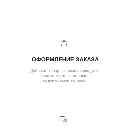
Ювелирное ателье и бутик эксклюзивных
ювелирных украшений
IVANMARKOV.JEWELRY@YANDEX.RU
+7 (985) 638 80 88
( бутик и ателье )
МОСКВА,УЛ. ПЕТРОВКА, 11,
ОТЕЛЬ «САФМАР АВРОРА
ЛЮКС»
TELEGRAM
E-MAIL
/