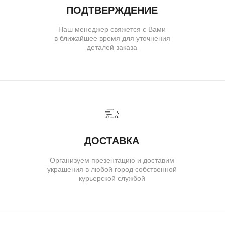
( для клиентов )
КАТАЛОГ
ИНДИВИДУАЛЬНЫЙ ЗАКАЗ
КАК ОФОРМИТЬ ЗАКАЗ
ОПЛАТА И ДОСТАВКА
ГАРАНТИИ
ВОЗВРАТ
( о нас )
ОБ УКРАШЕНИЯХ
О БРЕНДЕ
О КОМАНДЕ
ПОЛИТИКА КОНФИДЕНЦИАЛЬНОСТИ
ПОЛЬЗОВАТЕЛЬСКОЕ СОГЛАШЕНИЕ
ДОГОВОР ОФЕРТЫ