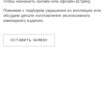
ПОДТВЕРЖДЕНИЕ
Наш менеджер свяжется с Вами
в ближайшее время для уточнения
деталей заказа
ДОСТАВКА
Организуем презентацию и доставим
украшения в любой город собственной
курьерской службой
ГАРАНТИИ
Предоставляем бессрочную гарантию
на высокохудожественные изделия
и комплексное сервисное обслуживание