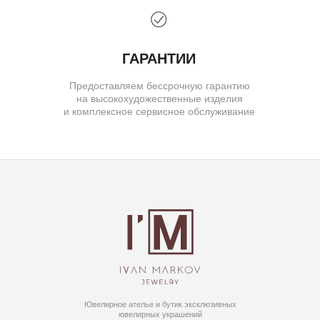
© IVAN MARKOV JEWELRY. Все права защищены.
ИП Маркова Надежда Викторовна
ОГРН: 309617124300034
Создание сайта:
BrandLab