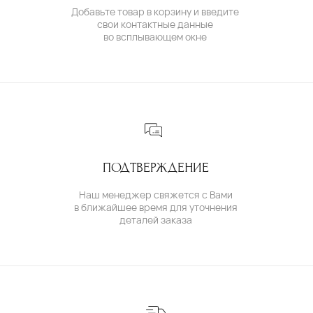
( бутик и ателье )
МОСКВА,УЛ. ПЕТРОВКА, 11,
ОТЕЛЬ «САФМАР АВРОРА ЛЮКС»
TELEGRAM /
E-MAIL
( для клиентов )
КАТАЛОГ
ИНДИВИДУАЛЬНЫЙ ЗАКАЗ
КАК ОФОРМИТЬ ЗАКАЗ
ОПЛАТА И ДОСТАВКА
ГАРАНТИИ
ВОЗВРАТ
( о нас )
ОБ УКРАШЕНИЯХ