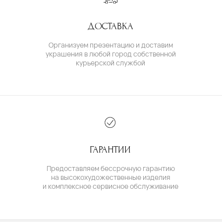
О БРЕНДЕ
О КОМАНДЕ
ПОЛИТИКА КОНФИДЕНЦИАЛЬНОСТИ
ПОЛЬЗОВАТЕЛЬСКОЕ СОГЛАШЕНИЕ
ДОГОВОР ОФЕРТЫ
© IVAN MARKOV JEWELRY. Все права защищены.
ИП Маркова Надежда Викторовна
ОГРН: 309617124300034
Создание сайта:
BrandLab