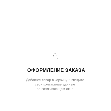
IVANMARKOV.JEWELRY@YANDEX.RU
+7 (985) 638 80 88
( бутик и ателье )
МОСКВА,УЛ. ПЕТРОВКА, 11,
ОТЕЛЬ «САФМАР АВРОРА
ЛЮКС»
TELEGRAM
E-MAIL
/
( для клиентов )
КАТАЛОГ
ИНДИВИДУАЛЬНЫЙ ЗАКАЗ
КАК ОФОРМИТЬ ЗАКАЗ
ОПЛАТА И ДОСТАВКА
ГАРАНТИИ