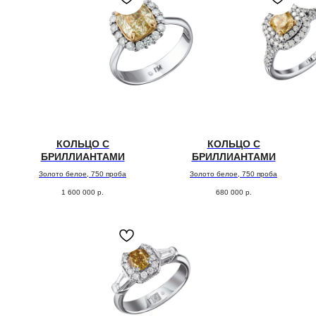
вас
Заполните форму, и мы свяжемся с Вами,
чтобы назначить онлайн или офлайн встречу.
Поможем с подбором украшения из коллекции или
обсудим детали изготовления эксклюзивного
ювелирного изделия.
ОСТАВИТЬ ЗАЯВКУ
КОЛЬЦО С
КОЛЬЦО С
БРИЛЛИАНТАМИ
БРИЛЛИАНТАМИ
Золото белое, 750 проба
Золото белое, 750 проба
1 600 000
р.
680 000
р.