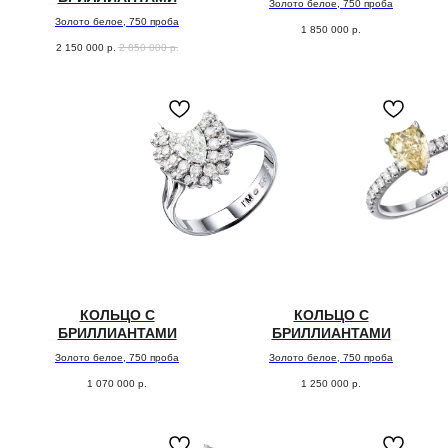
Золото белое, 750 проба
Золото белое, 750 проба
1 850 000
р.
2 150 000
р.
2 850 000
р.
( забота о клиентах )
КОЛЬЦО С
КОЛЬЦО С
ПОДБЕРЕМ
БРИЛЛИАНТАМИ
БРИЛЛИАНТАМИ
Золото белое, 750 проба
Золото белое, 750 проба
УКРАШЕНИЕ
1 070 000
р.
1 250 000
р.
СПЕЦИАЛЬНО
для