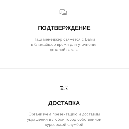
ВОЗВРАТ
( о нас )
ОБ УКРАШЕНИЯХ
О БРЕНДЕ
О КОМАНДЕ
ПОЛИТИКА КОНФИДЕНЦИАЛЬНОСТИ
ПОЛЬЗОВАТЕЛЬСКОЕ СОГЛАШЕНИЕ
ДОГОВОР ОФЕРТЫ
© IVAN MARKOV JEWELRY. Все права защищены.
ИП Маркова Надежда Викторовна
ОГРН: 309617124300034
Создание сайта:
BrandLab