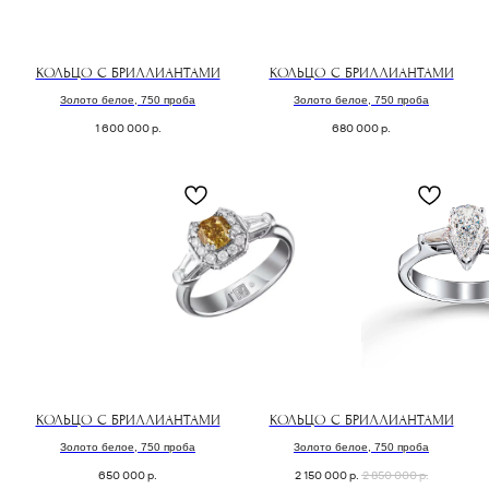
КОЛЬЦО С БРИЛЛИАНТАМИ
КОЛЬЦО С БРИЛЛИАНТАМИ
Золото белое, 750 проба
Золото белое, 750 проба
1 600 000
р.
680 000
р.
( забота о клиентах )
ПОДБЕРЕМ
УКРАШЕНИЕ
СПЕЦИАЛЬНО
для вас
КОЛЬЦО С БРИЛЛИАНТАМИ
КОЛЬЦО С БРИЛЛИАНТАМИ
Заполните форму, и мы свяжемся с Вами,
Золото белое, 750 проба
Золото белое, 750 проба
чтобы назначить онлайн или офлайн встречу.
650 000
р.
2 150 000
р.
2 850 000
р.
Поможем с подбором украшения из коллекции