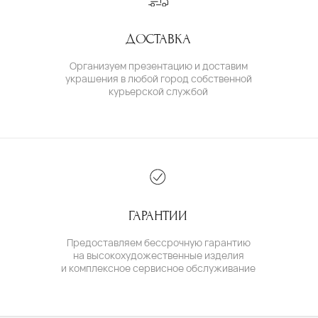
О БРЕНДЕ
О КОМАНДЕ
ПОЛИТИКА КОНФИДЕНЦИАЛЬНОСТИ
ПОЛЬЗОВАТЕЛЬСКОЕ СОГЛАШЕНИЕ
ДОГОВОР ОФЕРТЫ
© IVAN MARKOV JEWELRY. Все права защищены.
ИП Маркова Надежда Викторовна
ОГРН: 309617124300034
Создание сайта:
BrandLab