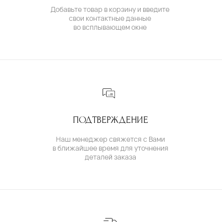
( бутик и ателье )
МОСКВА,УЛ. ПЕТРОВКА, 11,
ОТЕЛЬ «САФМАР АВРОРА ЛЮКС»
TELEGRAM /
E-MAIL
( для клиентов )
КАТАЛОГ
ИНДИВИДУАЛЬНЫЙ ЗАКАЗ
КАК ОФОРМИТЬ ЗАКАЗ
ОПЛАТА И ДОСТАВКА
ГАРАНТИИ
ВОЗВРАТ
( о нас )
ОБ УКРАШЕНИЯХ