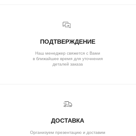
КАТАЛОГ
ИНДИВИДУАЛЬНЫЙ ЗАКАЗ
КАК ОФОРМИТЬ ЗАКАЗ
ОПЛАТА И ДОСТАВКА
ГАРАНТИИ
ВОЗВРАТ
( о нас )
ОБ УКРАШЕНИЯХ
О БРЕНДЕ
О КОМАНДЕ
ПОЛИТИКА КОНФИДЕНЦИАЛЬНОСТИ
ПОЛЬЗОВАТЕЛЬСКОЕ СОГЛАШЕНИЕ
ДОГОВОР ОФЕРТЫ