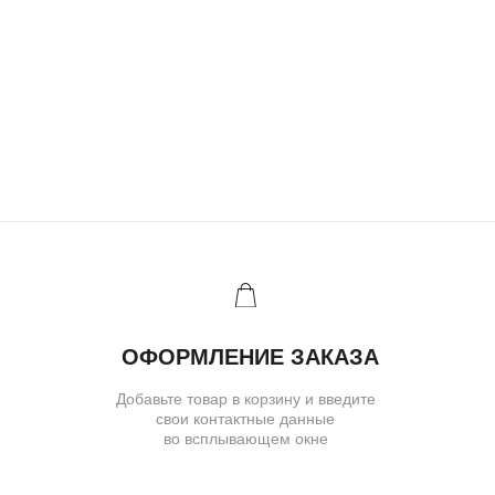
Ювелирное ателье и бутик эксклюзивных
ювелирных украшений
IVANMARKOV.JEWELRY@YANDEX.RU
+7 (985) 638 80 88
( бутик и ателье )
МОСКВА,УЛ. ПЕТРОВКА, 11,
ОТЕЛЬ «САФМАР АВРОРА
ЛЮКС»
TELEGRAM
E-MAIL
/
( для клиентов )