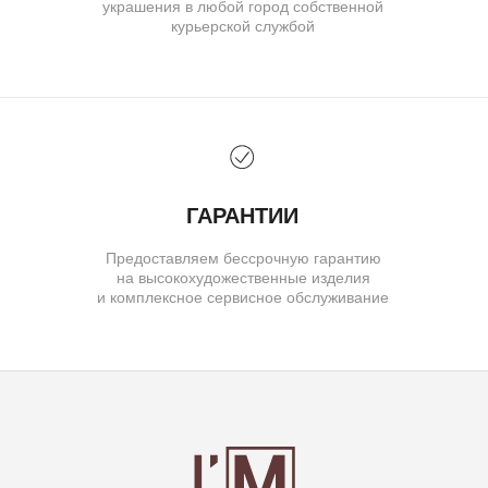
© IVAN MARKOV JEWELRY. Все права защищены.
ИП Маркова Надежда Викторовна
ОГРН: 309617124300034
Создание сайта:
BrandLab