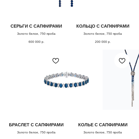
СЕРЬГИ С САПФИРАМИ
КОЛЬЦО С САПФИРАМИ
Золото белое, 750 проба
Золото белое, 750 проба
600 000
р.
200 000
р.
( забота о клиентах )
ПОДБЕРЕМ
УКРАШЕНИЕ
СПЕЦИАЛЬНО
для
вас
БРАСЛЕТ С САПФИРАМИ
КОЛЬЕ С САПФИРАМИ
Заполните форму, и мы свяжемся с Вами,
Золото белое, 750 проба
Золото белое, 750 проба
чтобы назначить онлайн или офлайн встречу.