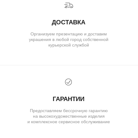
ОБ УКРАШЕНИЯХ
О БРЕНДЕ
О КОМАНДЕ
ПОЛИТИКА КОНФИДЕНЦИАЛЬНОСТИ
ПОЛЬЗОВАТЕЛЬСКОЕ СОГЛАШЕНИЕ
ДОГОВОР ОФЕРТЫ
© IVAN MARKOV JEWELRY. Все права защищены.
ИП Маркова Надежда Викторовна
ОГРН: 309617124300034
Создание сайта:
BrandLab