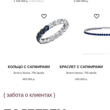
1 100 000
р.
1 400 000
р.
2 300 000
р.
Поможем с подбором украшения из коллекции или
обсудим детали изготовления эксклюзивного
ювелирного изделия.
ОСТАВИТЬ ЗАЯВКУ
КОЛЬЦО С САПФИРАМИ
БРАСЛЕТ С САПФИРАМИ
Золото белое, 750 проба
Золото белое, 750 проба
465 000
р.
430 000
р.
ОФОРМЛЕНИЕ ЗАКАЗА