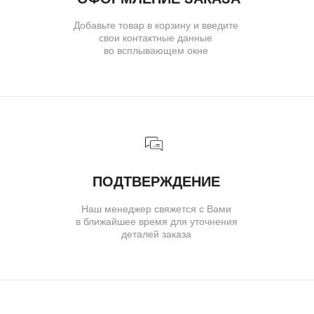
( бутик и ателье )
МОСКВА,УЛ. ПЕТРОВКА, 11,
ОТЕЛЬ «САФМАР АВРОРА
ЛЮКС»
TELEGRAM
E-MAIL
/
( для клиентов )
КАТАЛОГ
ИНДИВИДУАЛЬНЫЙ ЗАКАЗ
КАК ОФОРМИТЬ ЗАКАЗ
ОПЛАТА И ДОСТАВКА
ГАРАНТИИ
ВОЗВРАТ
( о нас )