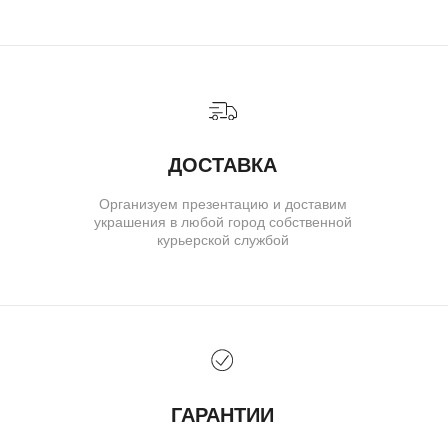
ИНДИВИДУАЛЬНЫЙ ЗАКАЗ
КАК ОФОРМИТЬ ЗАКАЗ
ОПЛАТА И ДОСТАВКА
ГАРАНТИИ
ВОЗВРАТ
( о нас )
ОБ УКРАШЕНИЯХ
О БРЕНДЕ
О КОМАНДЕ
ПОЛИТИКА КОНФИДЕНЦИАЛЬНОСТИ
ПОЛЬЗОВАТЕЛЬСКОЕ СОГЛАШЕНИЕ
ДОГОВОР ОФЕРТЫ
© IVAN MARKOV JEWELRY. Все права защищены.