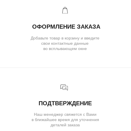
Ювелирное ателье и бутик эксклюзивных
ювелирных украшений
IVANMARKOV.JEWELRY@YANDEX.RU
+7 (985) 638 80 88
( бутик и ателье )
МОСКВА,УЛ. ПЕТРОВКА, 11,
ОТЕЛЬ «САФМАР АВРОРА
ЛЮКС»
TELEGRAM
E-MAIL
/
( для клиентов )
КАТАЛОГ