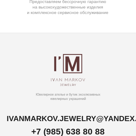
ИП Маркова Надежда Викторовна
ОГРН: 309617124300034
Создание сайта:
BrandLab