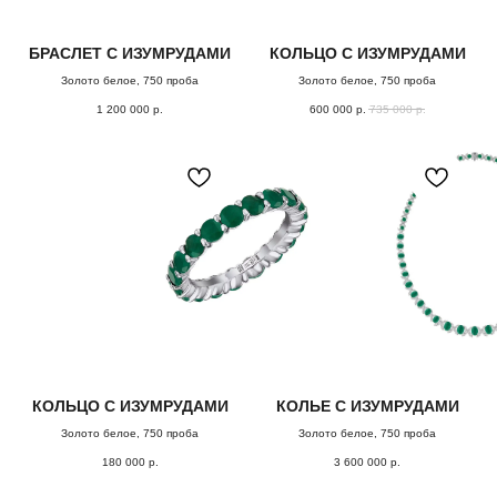
ПОДБЕРЕМ
УКРАШЕНИЕ
БРАСЛЕТ С ИЗУМРУДАМИ
КОЛЬЦО С ИЗУМРУДАМИ
СПЕЦИАЛЬНО
Золото белое, 750 проба
Золото белое, 750 проба
для
1 200 000
р.
600 000
р.
735 000
р.
вас
Заполните форму, и мы свяжемся с Вами,
чтобы назначить онлайн или офлайн встречу.
Поможем с подбором украшения из коллекции или
обсудим детали изготовления эксклюзивного
ювелирного изделия.
ОСТАВИТЬ ЗАЯВКУ
КОЛЬЦО С ИЗУМРУДАМИ
КОЛЬЕ С ИЗУМРУДАМИ
Золото белое, 750 проба
Золото белое, 750 проба
180 000
р.
3 600 000
р.