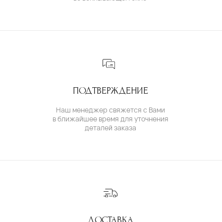
ОПЛАТА И ДОСТАВКА
ГАРАНТИИ
ВОЗВРАТ
( о нас )
ОБ УКРАШЕНИЯХ
О БРЕНДЕ
О КОМАНДЕ
ПОЛИТИКА КОНФИДЕНЦИАЛЬНОСТИ
ПОЛЬЗОВАТЕЛЬСКОЕ СОГЛАШЕНИЕ
ДОГОВОР ОФЕРТЫ
© IVAN MARKOV JEWELRY. Все права защищены.
ИП Маркова Надежда Викторовна
ОГРН: 309617124300034