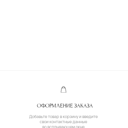
Ювелирное ателье и бутик эксклюзивных
ювелирных украшений
IVANMARKOV.JEWELRY@YANDEX.RU
+7 (985) 638 80 88
( бутик и ателье )
МОСКВА,УЛ. ПЕТРОВКА, 11,
ОТЕЛЬ «САФМАР АВРОРА ЛЮКС»
TELEGRAM /
E-MAIL
( для клиентов )
КАТАЛОГ
ИНДИВИДУАЛЬНЫЙ ЗАКАЗ
КАК ОФОРМИТЬ ЗАКАЗ