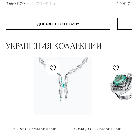
2 550 000
р.
2 700 000
р.
1 100 0
ДОБАВИТЬ В КОРЗИНУ
УКРАШЕНИЯ КОЛЛЕКЦИИ
( забота о клиентах )
ПОДБЕРЕМ
УКРАШЕНИЕ
КОЛЬЕ С ТУРМАЛИНАМИ
КОЛЬЦО С ТУРМАЛИНАМИ