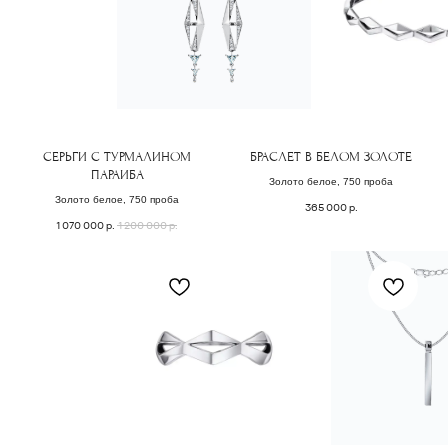
чтобы назначить онлайн или офлайн встречу.
Поможем с подбором украшения из коллекции
или обсудим детали изготовления
эксклюзивного ювелирного изделия.
ОСТАВИТЬ ЗАЯВКУ
СЕРЬГИ С ТУРМАЛИНОМ
БРАСЛЕТ В БЕЛОМ ЗОЛОТЕ
ПАРАИБА
Золото белое, 750 проба
Золото белое, 750 проба
365 000
р.
1 070 000
р.
1 200 000
р.