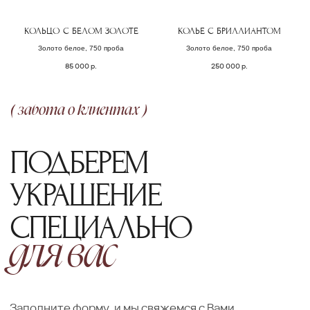
ОФОРМЛЕНИЕ ЗАКАЗА
КОЛЬЦО С БЕЛОМ ЗОЛОТЕ
КОЛЬЕ С БРИЛЛИАНТОМ
Добавьте товар в корзину и введите
свои контактные данные
Золото белое, 750 проба
Золото белое, 750 проба
во всплывающем окне
85 000
р.
250 000
р.
ПОДТВЕРЖДЕНИЕ
Наш менеджер свяжется с Вами
в ближайшее время для уточнения
деталей заказа
ДОСТАВКА
Организуем презентацию и доставим
украшения в любой город собственной