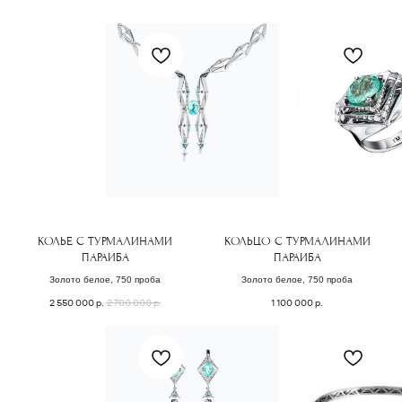
( забота о клиентах )
КОЛЬЕ С ТУРМАЛИНАМИ
КОЛЬЦО С ТУРМАЛИНАМИ
ПОДБЕРЕМ
ПАРАИБА
ПАРАИБА
Золото белое, 750 проба
Золото белое, 750 проба
УКРАШЕНИЕ
2 550 000
р.
2 700 000
р.
1 100 000
р.
СПЕЦИАЛЬНО
для вас
Заполните форму, и мы свяжемся с Вами,