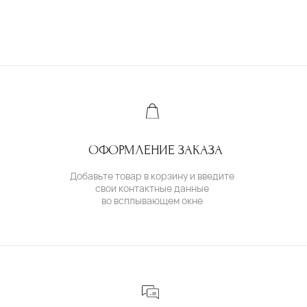
+7 (985) 638 80 88
( бутик и ателье )
МОСКВА,УЛ. ПЕТРОВКА, 11,
ОТЕЛЬ «САФМАР АВРОРА ЛЮКС»
TELEGRAM /
E-MAIL
( для клиентов )
КАТАЛОГ
ИНДИВИДУАЛЬНЫЙ ЗАКАЗ
КАК ОФОРМИТЬ ЗАКАЗ
ОПЛАТА И ДОСТАВКА
ГАРАНТИИ
ВОЗВРАТ