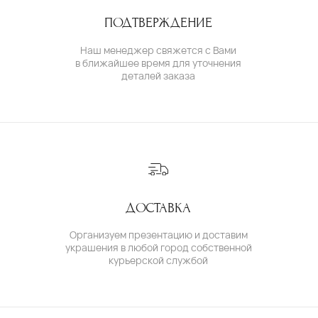
( о нас )
ОБ УКРАШЕНИЯХ
О БРЕНДЕ
О КОМАНДЕ
ПОЛИТИКА КОНФИДЕНЦИАЛЬНОСТИ
ПОЛЬЗОВАТЕЛЬСКОЕ СОГЛАШЕНИЕ
ДОГОВОР ОФЕРТЫ
© IVAN MARKOV JEWELRY. Все права защищены.
ИП Маркова Надежда Викторовна
ОГРН: 309617124300034
Создание сайта:
BrandLab