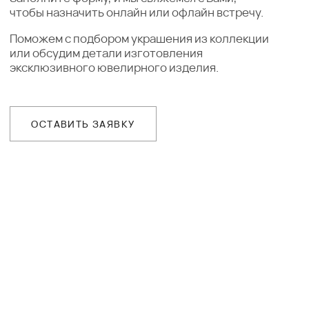
курьерской службой
ГАРАНТИИ
Предоставляем бессрочную гарантию
на высокохудожественные изделия
и комплексное сервисное обслуживание
Ювелирное ателье и бутик эксклюзивных
ювелирных украшений
IVANMARKOV.JEWELRY@YANDEX.RU