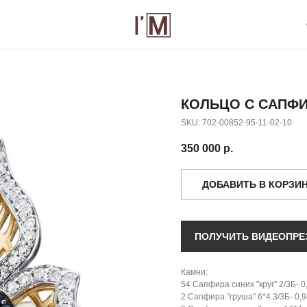
О БРЕНДЕ
К
КОЛЬЦО С САПФ
SKU:
702-00852-95-11-02-10
350 000
р.
ДОБАВИТЬ В КОРЗИ
ПОЛУЧИТЬ ВИДЕОПРЕ
Камни:
54 Сапфира синих "круг" 2/3Б- 0,
2 Сапфира "груша" 6*4.3/3Б- 0,9