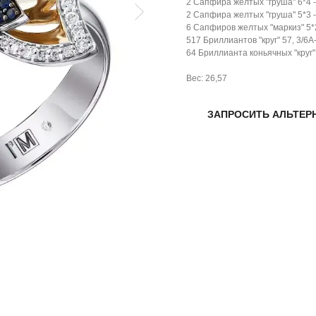
2 Сапфира желтых "груша" 6*4 - 
2 Сапфира желтых "груша" 5*3 - 
6 Сапфиров желтых "маркиз" 5*2 
517 Бриллиантов "круг" 57, 3/6А-
64 Бриллианта коньячных "круг" 5
Вес: 26,57
ЗАПРОСИТЬ АЛЬТЕР