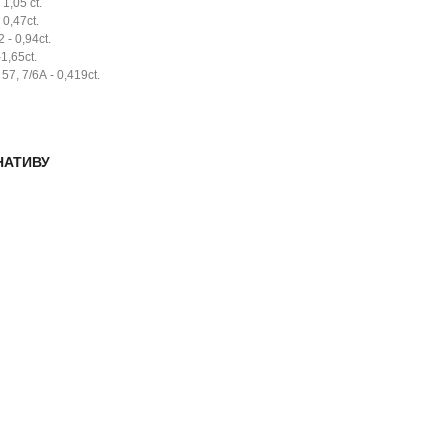
1,05 ct.
0,47ct.
- 0,94ct.
1,65ct.
7, 7/6А - 0,419ct.
НАТИВУ