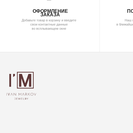
( бутик и ателье
)
МОСКВА,УЛ. ПЕТРОВКА, 11,
ОТЕЛЬ «САФМАР АВРОРА ЛЮКС»
TELEGRAM /
E-MAIL