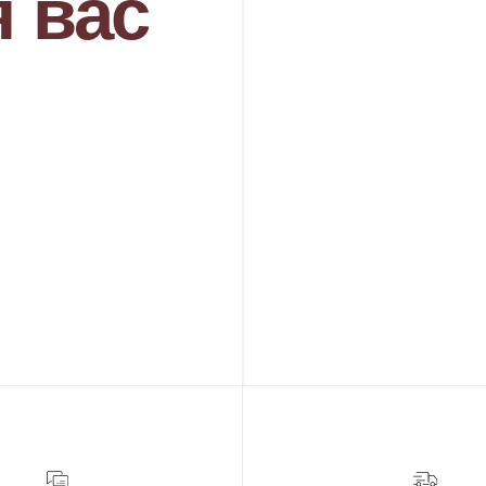
РЖДЕНИЕ
ДОСТАВКА
свяжется с Вами
Организуем презентацию и доставим
ля уточнения деталей
украшения в любой город собственной
каза
курьерской службой
( о нас )