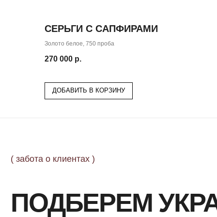
СЕРЬГИ С САПФИРАМИ
Золото белое, 750 проба
270 000
р.
( забота о клиентах )
ДОБАВИТЬ В КОРЗИНУ
ПОДБЕРЕМ УКРА
для 
СПЕЦИАЛЬНО
Заполните форму, и мы свяжемся с Вами, чтобы
назначить онлайн или офлайн встречу.
Поможем с подбором украшения из коллекции или
обсудим детали изготовления эксклюзивного
ювелирного изделия.