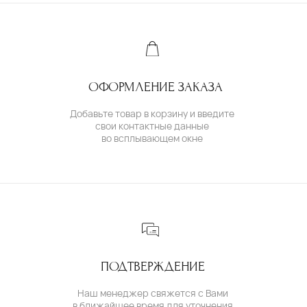
Ювелирное ателье и бутик эксклюзивных
ювелирных украшений
IVANMARKOV.JEWELRY@YANDEX.RU
+7 (985) 638 80 88
( бутик и ателье )
МОСКВА,УЛ. ПЕТРОВКА, 11,
ОТЕЛЬ «САФМАР АВРОРА ЛЮКС»
TELEGRAM /
E-MAIL
( для клиентов )