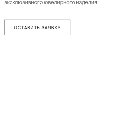
деталей заказа
ДОСТАВКА
Организуем презентацию и доставим
украшения в любой город собственной
курьерской службой
ГАРАНТИИ
Предоставляем бессрочную гарантию
на высокохудожественные изделия
и комплексное сервисное обслуживание