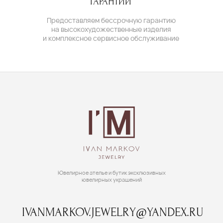
© IVAN MARKOV JEWELRY. Все права защищены.
ИП Маркова Надежда Викторовна
ОГРН: 309617124300034
Создание сайта:
BrandLab