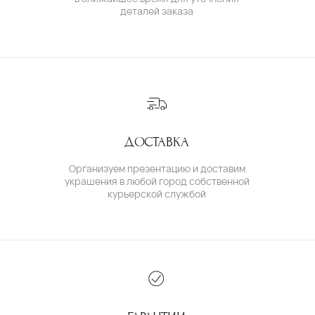
КАТАЛОГ
ИНДИВИДУАЛЬНЫЙ ЗАКАЗ
КАК ОФОРМИТЬ ЗАКАЗ
ОПЛАТА И ДОСТАВКА
ГАРАНТИИ
ВОЗВРАТ
( о нас )
ОБ УКРАШЕНИЯХ
О БРЕНДЕ
О КОМАНДЕ
ПОЛИТИКА КОНФИДЕНЦИАЛЬНОСТИ
ПОЛЬЗОВАТЕЛЬСКОЕ СОГЛАШЕНИЕ
ДОГОВОР ОФЕРТЫ