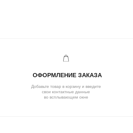
( для клиентов )
КАТАЛОГ
ИНДИВИДУАЛЬНЫЙ ЗАКАЗ
КАК ОФОРМИТЬ ЗАКАЗ
ОПЛАТА И ДОСТАВКА
ГАРАНТИИ
ВОЗВРАТ
( о нас )
ОБ УКРАШЕНИЯХ
О БРЕНДЕ
О КОМАНДЕ
ПОЛИТИКА КОНФИДЕНЦИАЛЬНОСТИ
ПОЛЬЗОВАТЕЛЬСКОЕ СОГЛАШЕНИЕ
ДОГОВОР ОФЕРТЫ