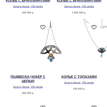
КОЛЬЕ С БРИЛЛИАНТАМИ
КОЛЬЕ С БРИЛЛИАНТАМИ
( забота о клиентах )
Золото белое, 750 проба
Золото белое, 750 проба
ПОДБЕРЕМ
200 000
р.
1 600 000
р.
УКРАШЕНИЕ
СПЕЦИАЛЬНО
для
вас
Заполните форму, и мы свяжемся с Вами,
чтобы назначить онлайн или офлайн встречу.
Поможем с подбором украшения из коллекции или
обсудим детали изготовления эксклюзивного
ювелирного изделия.
ПОДВЕСКА-ЧОКЕР С
КОЛЬЕ С ТОПАЗАМИ
ЦЕПЬЮ
ОСТАВИТЬ ЗАЯВКУ
Золото белое, 750 проба
Золото белое, 750 проба
150 000
р.
600 000
р.