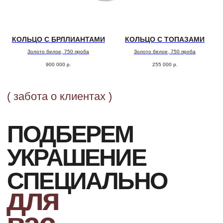
Наш менеджер свяжется с Вами
в ближайшее время для уточнения
деталей заказа
КОЛЬЦО С БРЛЛИАНТАМИ
КОЛЬЦО С ТОПАЗАМИ
Золото белое, 750 проба
Золото белое, 750 проба
900 000
р.
255 000
р.
ДОСТАВКА
Организуем презентацию и доставим
украшения в любой город собственной
курьерской службой
ГАРАНТИИ
Предоставляем бессрочную гарантию
на высокохудожественные изделия
и комплексное сервисное обслуживание