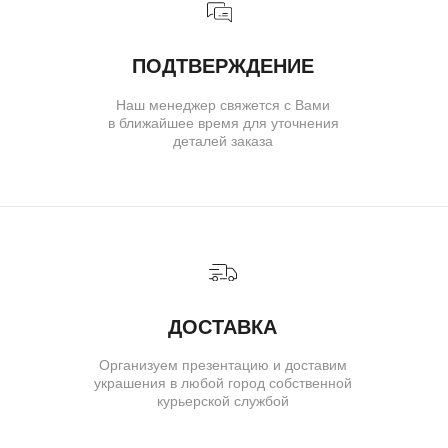
© IVAN MARKOV JEWELRY. Все права защищены.
ИП Маркова Надежда Викторовна
ОГРН: 309617124300034
Создание сайта:
BrandLab