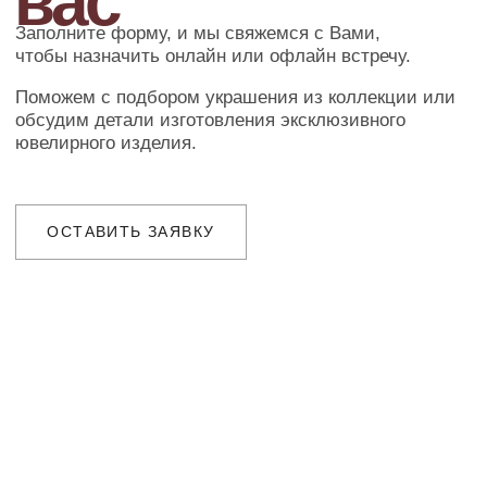
Ювелирное ателье и бутик эксклюзивных
ювелирных украшений
IVANMARKOV.JEWELRY@YANDEX.RU
+7 (985) 638 80 88
( бутик и ателье )
МОСКВА,УЛ. ПЕТРОВКА, 11,
ОТЕЛЬ «САФМАР АВРОРА
ЛЮКС»
TELEGRAM
E-MAIL
/