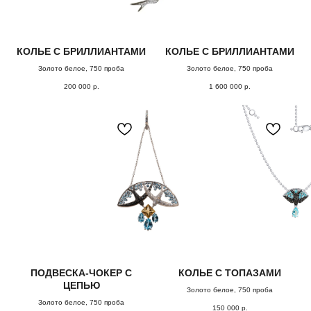
( забота о клиентах )
КОЛЬЕ С БРИЛЛИАНТАМИ
КОЛЬЕ С БРИЛЛИАНТАМИ
Золото белое, 750 проба
Золото белое, 750 проба
ПОДБЕРЕМ
200 000
р.
1 600 000
р.
УКРАШЕНИЕ
СПЕЦИАЛЬНО
для
вас
Заполните форму, и мы свяжемся с Вами,
чтобы назначить онлайн или офлайн встречу.
Поможем с подбором украшения из коллекции или
обсудим детали изготовления эксклюзивного
ювелирного изделия.
ПОДВЕСКА-ЧОКЕР С
КОЛЬЕ С ТОПАЗАМИ
ОСТАВИТЬ ЗАЯВКУ
ЦЕПЬЮ
Золото белое, 750 проба
Золото белое, 750 проба
150 000
р.