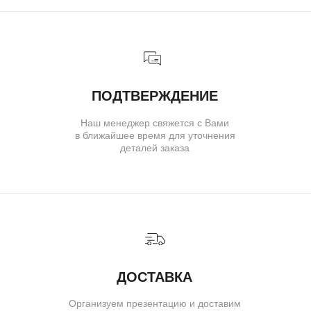
ДОГОВОР ОФЕРТЫ
© IVAN MARKOV JEWELRY. Все права защищены.
ИП Маркова Надежда Викторовна
ОГРН: 309617124300034
Создание сайта:
BrandLab