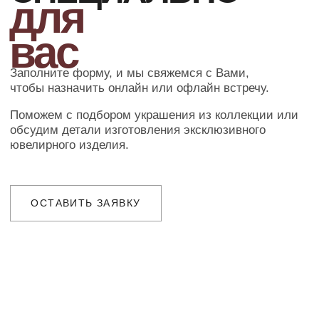
и комплексное сервисное обслуживание
Ювелирное ателье и бутик эксклюзивных
ювелирных украшений
IVANMARKOV.JEWELRY@YANDEX.RU
+7 (985) 638 80 88
( бутик и ателье )
МОСКВА,УЛ. ПЕТРОВКА, 11,
ОТЕЛЬ «САФМАР АВРОРА
ЛЮКС»
TELEGRAM
E-MAIL
/