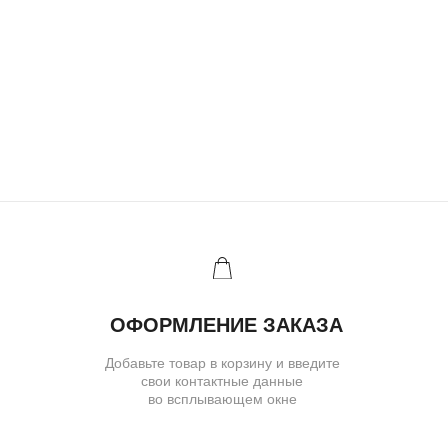
( для клиентов )
КАТАЛОГ
ИНДИВИДУАЛЬНЫЙ ЗАКАЗ
КАК ОФОРМИТЬ ЗАКАЗ
ОПЛАТА И ДОСТАВКА
ГАРАНТИИ
ВОЗВРАТ
( о нас )
ОБ УКРАШЕНИЯХ
О БРЕНДЕ
О КОМАНДЕ
ПОЛИТИКА КОНФИДЕНЦИАЛЬНОСТИ
ПОЛЬЗОВАТЕЛЬСКОЕ СОГЛАШЕНИЕ