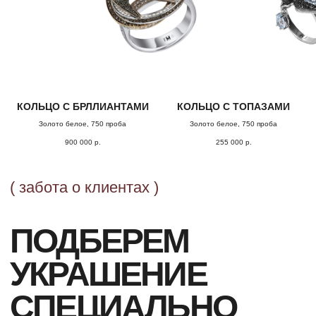
ПОДТВЕРЖДЕНИЕ
Наш менеджер свяжется с Вами
в ближайшее время для уточнения
деталей заказа
КОЛЬЦО С БРЛЛИАНТАМИ
КОЛЬЦО С ТОПАЗАМИ
Золото белое, 750 проба
Золото белое, 750 проба
900 000
р.
255 000
р.
ДОСТАВКА
Организуем презентацию и доставим
украшения в любой город собственной
курьерской службой
ГАРАНТИИ
Предоставляем бессрочную гарантию
на высокохудожественные изделия