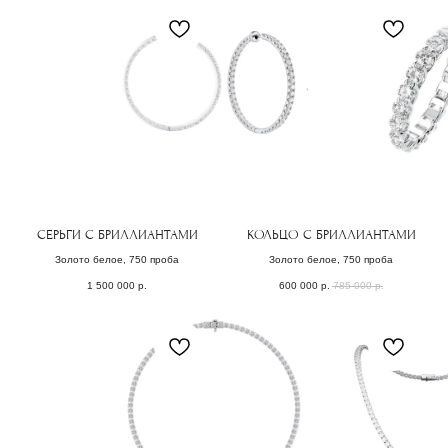
ПОДБЕРЕМ
УКРАШЕНИЕ
СПЕЦИАЛЬНО
для
вас
Заполните форму, и мы свяжемся с Вами,
чтобы назначить онлайн или офлайн встречу.
Поможем с подбором украшения из коллекции или
обсудим детали изготовления эксклюзивного
СЕРЬГИ С БРИЛЛИАНТАМИ
КОЛЬЦО С БРИЛЛИАНТАМИ
ювелирного изделия.
Золото белое, 750 проба
Золото белое, 750 проба
1 500 000
р.
600 000
р.
785 000
р.
ОСТАВИТЬ ЗАЯВКУ