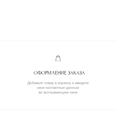
Ювелирное ателье и бутик эксклюзивных
ювелирных украшений
IVANMARKOV.JEWELRY@YANDEX.RU
+7 (985) 638 80 88
( бутик и ателье )
МОСКВА,УЛ. ПЕТРОВКА, 11,
ОТЕЛЬ «САФМАР АВРОРА
ЛЮКС»
TELEGRAM
E-MAIL
/
( для клиентов )