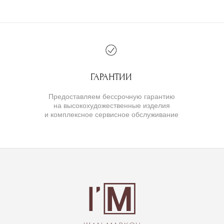
ИП Маркова Надежда Викторовна
ОГРН: 309617124300034
Создание сайта:
BrandLab