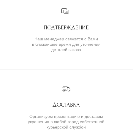
КАТАЛОГ
ИНДИВИДУАЛЬНЫЙ ЗАКАЗ
КАК ОФОРМИТЬ ЗАКАЗ
ОПЛАТА И ДОСТАВКА
ГАРАНТИИ
ВОЗВРАТ
( о нас )
ОБ УКРАШЕНИЯХ
О БРЕНДЕ
О КОМАНДЕ
ПОЛИТИКА КОНФИДЕНЦИАЛЬНОСТИ
ПОЛЬЗОВАТЕЛЬСКОЕ СОГЛАШЕНИЕ
ДОГОВОР ОФЕРТЫ
© IVAN MARKOV JEWELRY. Все права защищены.