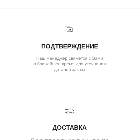
( для клиентов )
КАТАЛОГ
ИНДИВИДУАЛЬНЫЙ ЗАКАЗ
КАК ОФОРМИТЬ ЗАКАЗ
ОПЛАТА И ДОСТАВКА
ГАРАНТИИ
ВОЗВРАТ
( о нас )
ОБ УКРАШЕНИЯХ
О БРЕНДЕ
О КОМАНДЕ
ПОЛИТИКА КОНФИДЕНЦИАЛЬНОСТИ
ПОЛЬЗОВАТЕЛЬСКОЕ СОГЛАШЕНИЕ
ДОГОВОР ОФЕРТЫ