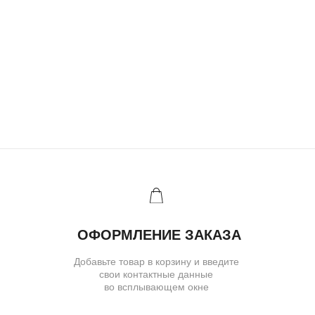
Ювелирное ателье и бутик эксклюзивных
ювелирных украшений
IVANMARKOV.JEWELRY@YANDEX.RU
+7 (985) 638 80 88
( бутик и ателье )
МОСКВА,УЛ. ПЕТРОВКА, 11,
ОТЕЛЬ «САФМАР АВРОРА
ЛЮКС»
TELEGRAM
E-MAIL
/