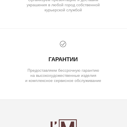
© IVAN MARKOV JEWELRY. Все права защищены.
ИП Маркова Надежда Викторовна
ОГРН: 309617124300034
Создание сайта:
BrandLab