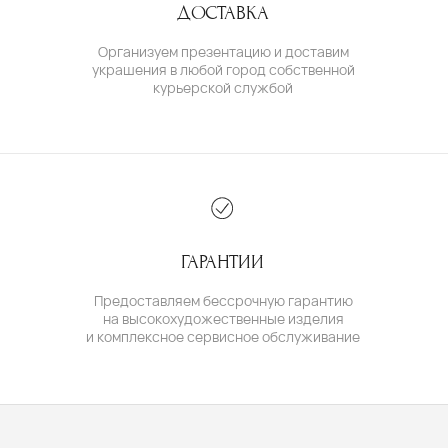
© IVAN MARKOV JEWELRY. Все права защищены.
ИП Маркова Надежда Викторовна
ОГРН: 309617124300034
Создание сайта:
BrandLab