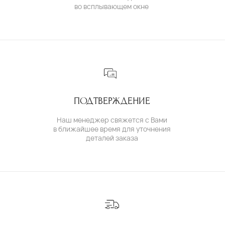
( для клиентов )
КАТАЛОГ
ИНДИВИДУАЛЬНЫЙ ЗАКАЗ
КАК ОФОРМИТЬ ЗАКАЗ
ОПЛАТА И ДОСТАВКА
ГАРАНТИИ
ВОЗВРАТ
( о нас )
ОБ УКРАШЕНИЯХ
О БРЕНДЕ
О КОМАНДЕ
ПОЛИТИКА КОНФИДЕНЦИАЛЬНОСТИ
ПОЛЬЗОВАТЕЛЬСКОЕ СОГЛАШЕНИЕ
ДОГОВОР ОФЕРТЫ