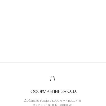
Ювелирное ателье и бутик эксклюзивных
ювелирных украшений
IVANMARKOV.JEWELRY@YANDEX.RU
+7 (985) 638 80 88
( бутик и ателье )
МОСКВА,УЛ. ПЕТРОВКА, 11,
ОТЕЛЬ «САФМАР АВРОРА ЛЮКС»
TELEGRAM /
E-MAIL