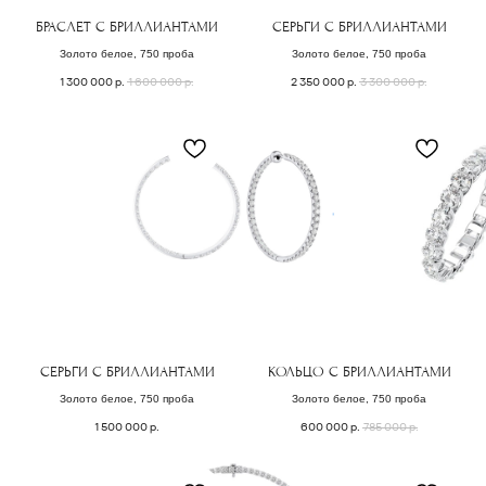
БРАСЛЕТ С БРИЛЛИАНТАМИ
СЕРЬГИ С БРИЛЛИАНТАМИ
( забота о клиентах )
Золото белое, 750 проба
Золото белое, 750 проба
1 300 000
р.
1 600 000
р.
2 350 000
р.
3 300 000
р.
ПОДБЕРЕМ
УКРАШЕНИЕ
СПЕЦИАЛЬНО
для вас
Заполните форму, и мы свяжемся с Вами,
чтобы назначить онлайн или офлайн встречу.
Поможем с подбором украшения из коллекции
или обсудим детали изготовления
эксклюзивного ювелирного изделия.
СЕРЬГИ С БРИЛЛИАНТАМИ
КОЛЬЦО С БРИЛЛИАНТАМИ
Золото белое, 750 проба
Золото белое, 750 проба
ОСТАВИТЬ ЗАЯВКУ
1 500 000
р.
600 000
р.
785 000
р.