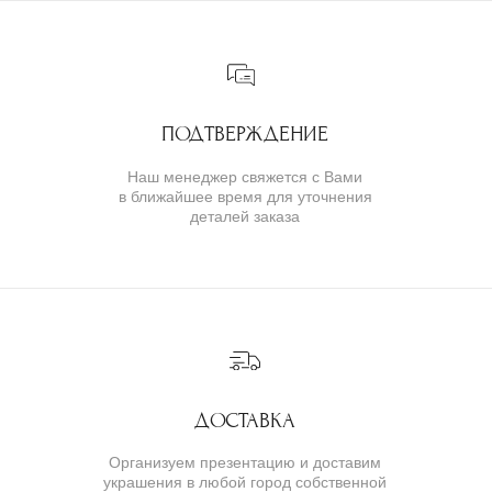
ГАРАНТИИ
ВОЗВРАТ
( о нас )
ОБ УКРАШЕНИЯХ
О БРЕНДЕ
О КОМАНДЕ
ПОЛИТИКА КОНФИДЕНЦИАЛЬНОСТИ
ПОЛЬЗОВАТЕЛЬСКОЕ СОГЛАШЕНИЕ
ДОГОВОР ОФЕРТЫ
© IVAN MARKOV JEWELRY. Все права защищены.
ИП Маркова Надежда Викторовна
ОГРН: 309617124300034
Создание сайта:
BrandLab