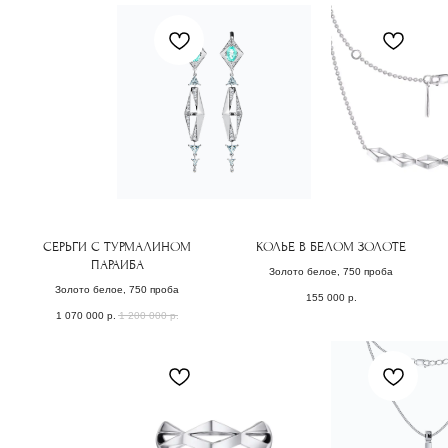
для
вас
Заполните форму, и мы свяжемся с Вами,
чтобы назначить онлайн или офлайн встречу.
Поможем с подбором украшения из коллекции или
обсудим детали изготовления эксклюзивного
ювелирного изделия.
ОСТАВИТЬ ЗАЯВКУ
СЕРЬГИ С ТУРМАЛИНОМ
КОЛЬЕ В БЕЛОМ ЗОЛОТЕ
ПАРАИБА
Золото белое, 750 проба
Золото белое, 750 проба
155 000
р.
1 070 000
р.
1 200 000
р.