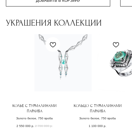
ДОБАВИТЬ В КОРЗИНУ
УКРАШЕНИЯ КОЛЛЕКЦИИ
( забота о клиентах )
ПОДБЕРЕМ
КОЛЬЕ С ТУРМАЛИНАМИ
КОЛЬЦО С ТУРМАЛИНАМИ
ПАРАИБА
ПАРАИБА
УКРАШЕНИЕ
Золото белое, 750 проба
Золото белое, 750 проба
СПЕЦИАЛЬНО
2 550 000
р.
2 700 000
р.
1 100 000
р.