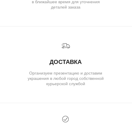
КАТАЛОГ
ИНДИВИДУАЛЬНЫЙ ЗАКАЗ
КАК ОФОРМИТЬ ЗАКАЗ
ОПЛАТА И ДОСТАВКА
ГАРАНТИИ
ВОЗВРАТ
( о нас )
ОБ УКРАШЕНИЯХ
О БРЕНДЕ
О КОМАНДЕ
ПОЛИТИКА КОНФИДЕНЦИАЛЬНОСТИ
ПОЛЬЗОВАТЕЛЬСКОЕ СОГЛАШЕНИЕ
ДОГОВОР ОФЕРТЫ