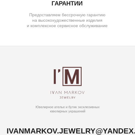
© IVAN MARKOV JEWELRY. Все права защищены.
ИП Маркова Надежда Викторовна
ОГРН: 309617124300034
Создание сайта:
BrandLab