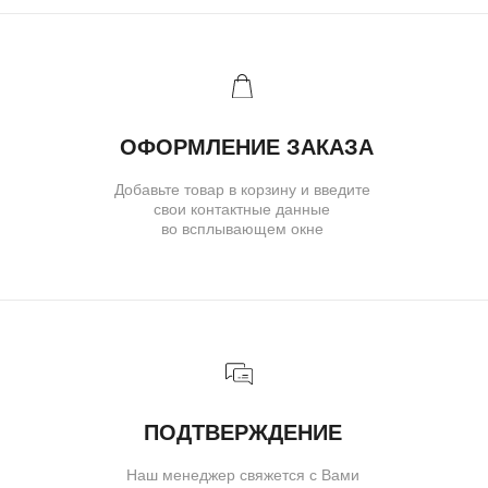
Ювелирное ателье и бутик эксклюзивных
ювелирных украшений
IVANMARKOV.JEWELRY@YANDEX.RU
+7 (985) 638 80 88
( бутик и ателье )
МОСКВА,УЛ. ПЕТРОВКА, 11,
ОТЕЛЬ «САФМАР АВРОРА
ЛЮКС»
TELEGRAM
E-MAIL
/
( для клиентов )