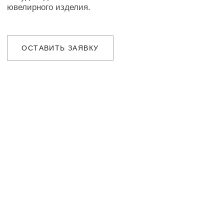
в ближайшее время для уточнения
деталей заказа
ДОСТАВКА
Организуем презентацию и доставим
украшения в любой город собственной
курьерской службой
ГАРАНТИИ
Предоставляем бессрочную гарантию
на высокохудожественные изделия
и комплексное сервисное обслуживание