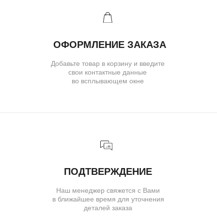
Ювелирное ателье и бутик эксклюзивных
ювелирных украшений
IVANMARKOV.JEWELRY@YANDEX.RU
+7 (985) 638 80 88
( бутик и ателье )
МОСКВА,УЛ. ПЕТРОВКА, 11,
ОТЕЛЬ «САФМАР АВРОРА
ЛЮКС»
TELEGRAM
E-MAIL
/
( для клиентов )
КАТАЛОГ