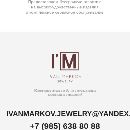
ИП Маркова Надежда Викторовна
ОГРН: 309617124300034
Создание сайта:
BrandLab