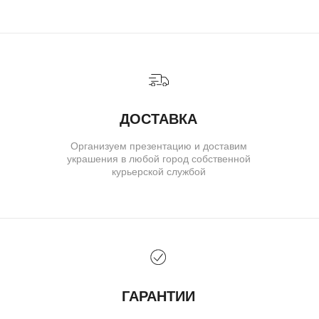
ИНДИВИДУАЛЬНЫЙ ЗАКАЗ
КАК ОФОРМИТЬ ЗАКАЗ
ОПЛАТА И ДОСТАВКА
ГАРАНТИИ
ВОЗВРАТ
( о нас )
ОБ УКРАШЕНИЯХ
О БРЕНДЕ
О КОМАНДЕ
ПОЛИТИКА КОНФИДЕНЦИАЛЬНОСТИ
ПОЛЬЗОВАТЕЛЬСКОЕ СОГЛАШЕНИЕ
ДОГОВОР ОФЕРТЫ
© IVAN MARKOV JEWELRY. Все права защищены.