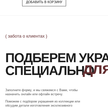
ДОБАВИТЬ В КОРЗИНУ
Заполните форму, и мы свяжемся с Вами, чтобы
назначить онлайн или офлайн встречу.
Поможем с подбором украшения из коллекции или
обсудим детали изготовления эксклюзивного
ювелирного изделия.
ОСТАВИТЬ ЗАЯВКУ
ОФОРМЛЕНИЕ
ПОДТВЕ
ЗАКАЗА
Добавьте товар в корзину и введите
Наш менеджер 
свои контактные данные
в ближайшее время д
во всплывающем окне
за