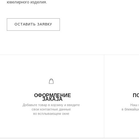
( бутик и ателье
)
МОСКВА,УЛ. ПЕТРОВКА, 11,
ОТЕЛЬ «САФМАР АВРОРА ЛЮКС»
TELEGRAM /
E-MAIL