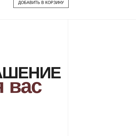
ДОБАВИТЬ В КОРЗИНУ
РЖДЕНИЕ
ДОСТАВКА
свяжется с Вами
Организуем презентацию и доставим
ля уточнения деталей
украшения в любой город собственной
каза
курьерской службой