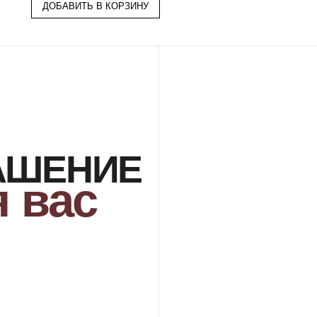
ДОБАВИТЬ В КОРЗИНУ
РЖДЕНИЕ
ДОСТАВКА
свяжется с Вами
Организуем презентацию и доставим
ля уточнения деталей
украшения в любой город собственной
каза
курьерской службой