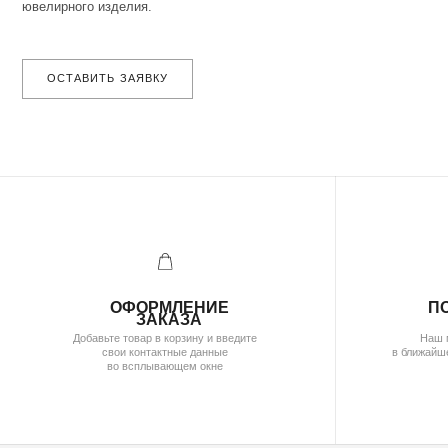
( бутик и ателье
)
МОСКВА,УЛ. ПЕТРОВКА, 11,
ОТЕЛЬ «САФМАР АВРОРА ЛЮКС»
TELEGRAM /
E-MAIL