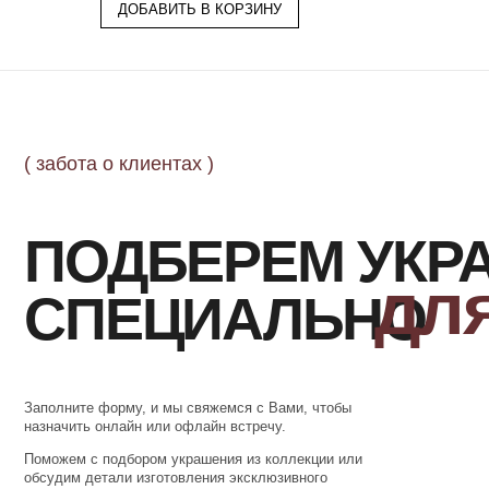
ДОБАВИТЬ В КОРЗИНУ
Заполните форму, и мы свяжемся с Вами, чтобы
назначить онлайн или офлайн встречу.
Поможем с подбором украшения из коллекции или
обсудим детали изготовления эксклюзивного
ювелирного изделия.
ОСТАВИТЬ ЗАЯВКУ
ОФОРМЛЕНИЕ
ПОДТВЕ
ЗАКАЗА
Добавьте товар в корзину и введите
Наш менеджер 
свои контактные данные
в ближайшее время д
во всплывающем окне
за